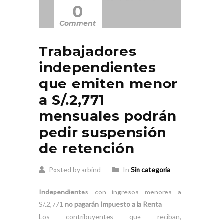
0
Comment
Trabajadores
independientes
que emiten menor
a S/.2,771
mensuales podrán
pedir suspensión
de retención
Posted by arbind
In
Sin categoría
Independiente
s con ingresos menores a
S/.2,771
no pagarán
Impuesto a la Renta
Los contribuyentes que reciban,