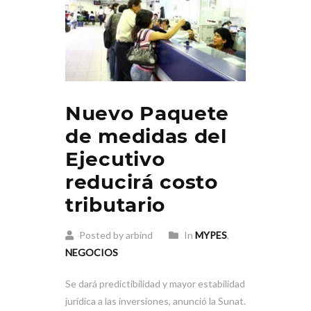
Nuevo Paquete
de medidas del
Ejecutivo
reducirá costo
tributario
Posted by arbind
In
MYPES
,
NEGOCIOS
Se dará predictibilidad y mayor estabilidad
jurídica a las inversiones, anunció la Sunat.