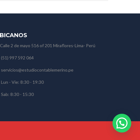
BICANOS
Calle 2 de mayo 516 of 201 Miraflores-Lima- Perú
(51) 997 592 064
servicios@estudiocontablemerino.pe
Lun - Vie: 8:30 - 19:30
Sab: 8:30 - 15:30