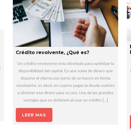
Crédito revolvente, ¿Qué es?
Un crédito revolvente esta diseñado para optimizar la
a
disponibilidad del capital. Es una suma de dinero que
dispone el cliente por parte de un banco en forma
revolvente, es decir, en cuanto pagas la deuda vuelves
a obtener ese dinero para su uso. Una de las grandes
ventajas que se obtienen al usar un crédito […]
LEER MAS