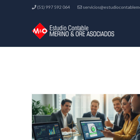
(51) 997 592 064
servicios@estudiocontablem