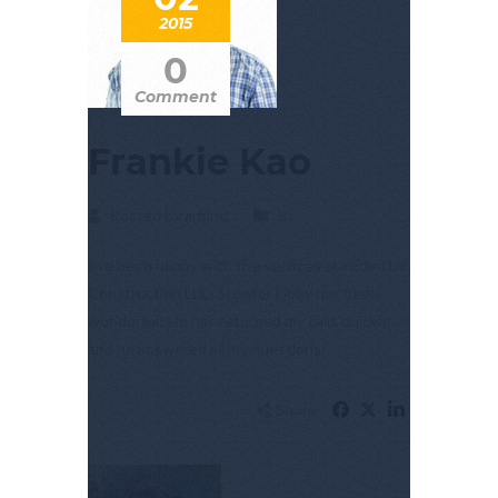
2015
0
Comment
Frankie Kao
Posted by arbind
In
I’ve been happy with the services provided by
Construction LLC. Scooter Libby has been
wonderful! He has returned my calls quickly,
and he answered all my questions.
Share: