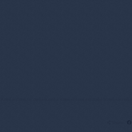
. Animi architecto, consequuntur eligendi esse explicabo laboriosam nisi
Share: