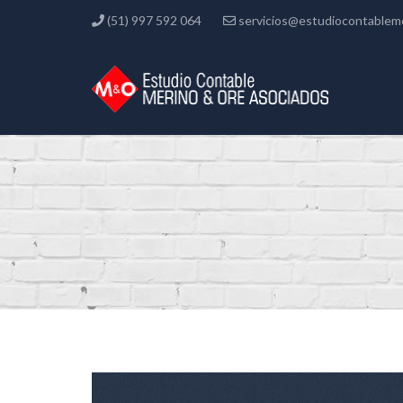
(51) 997 592 064
servicios@estudiocontablem