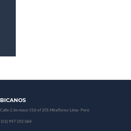
BICANOS
Calle 2 de mayo 516 of 201 Miraflores-Lima- Perú
(51) 997 592 064