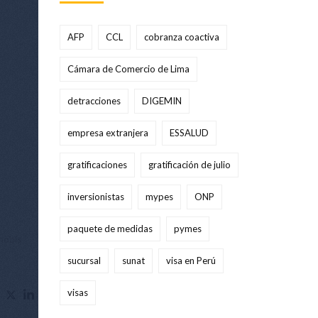
AFP
CCL
cobranza coactiva
Cámara de Comercio de Lima
detracciones
DIGEMIN
empresa extranjera
ESSALUD
gratificaciones
gratificación de julio
inversionistas
mypes
ONP
paquete de medidas
pymes
 nobis
sucursal
sunat
visa en Perú
visas