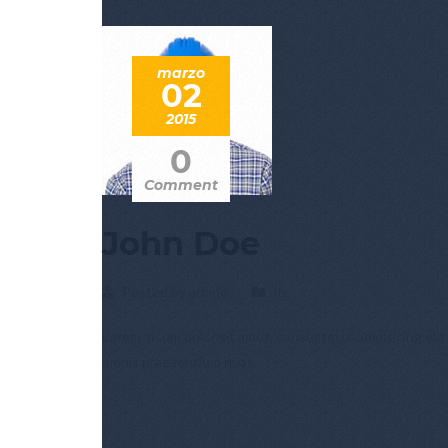
marzo
02
2015
0
Comment
John Doe
Posted by arbind
In
Lorem ipsum dolor sit amet, consectetur adipisicing elit
omnis praesentium quas.