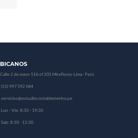
BICANOS
Calle 2 de mayo 516 of 201 Miraflores-Lima- Perú
(51) 997 592 064
servicios@estudiocontablemerino.pe
Lun - Vie: 8:30 - 19:30
Sab: 8:30 - 15:30