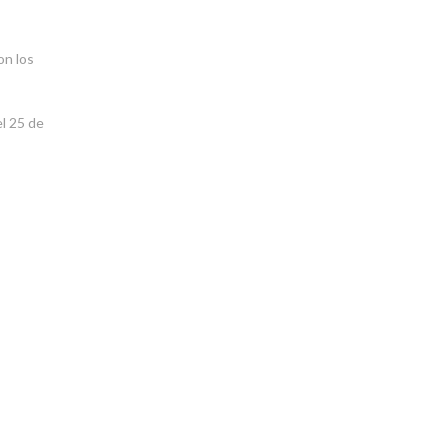
on los
el 25 de