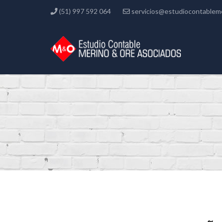
(51) 997 592 064
servicios@estudiocontablem