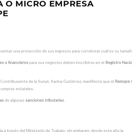
A O MICRO EMPRESA
PE
entar una proyección de sus ingresos para corroborar cuál es su tamañ
es o financieros
para sus negocios deben inscribirse en el
Registro Nacio
l Contribuyente de la Sunat, Karina Gutiérrez, manifiesta que el
Remype
 compras estatales.
as
de algunas
sanciones tributarias
.
ía a través del Ministerio de Trabajo; sin embargo, desde este año la