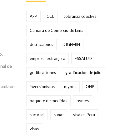
AFP
CCL
cobranza coactiva
Cámara de Comercio de Lima
detracciones
DIGEMIN
o.
empresa extranjera
ESSALUD
nal de
gratificaciones
gratificación de julio
también
inversionistas
mypes
ONP
paquete de medidas
pymes
sucursal
sunat
visa en Perú
visas