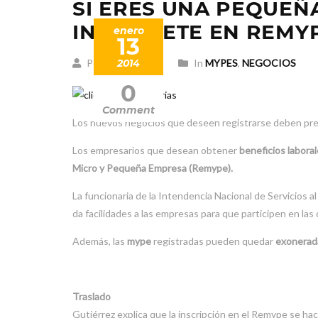
SI ERES UNA PEQUEÑ
INSCRIBETE EN REMY
enero
13
Posted by arbind
2014
In
MYPES
,
NEGOCIOS
0
Comment
Los nuevos negocios que deseen registrarse deben pres
Los empresarios que desean obtener
beneficios laboral
Micro y Pequeña Empresa (Remype).
La funcionaria de la Intendencia Nacional de Servicios a
da facilidades a las empresas para que participen en las
Además, las
mype
registradas pueden quedar
exonerad
Traslado
Gutiérrez explica que la inscripción en el Remype se hac