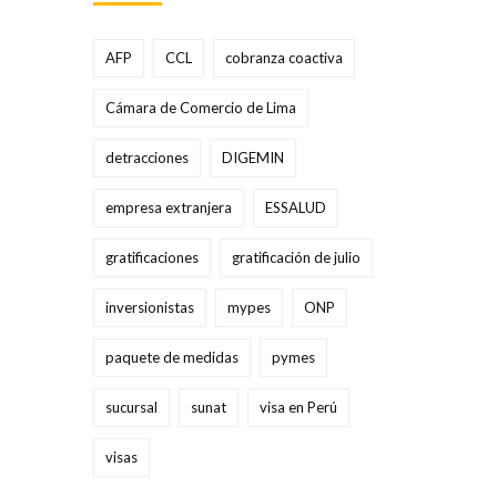
AFP
CCL
cobranza coactiva
Cámara de Comercio de Lima
detracciones
DIGEMIN
empresa extranjera
ESSALUD
gratificaciones
gratificación de julio
inversionistas
mypes
ONP
paquete de medidas
pymes
sucursal
sunat
visa en Perú
visas