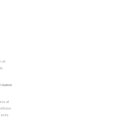
n el
de
l
nuevo
eso al
eficios
e este