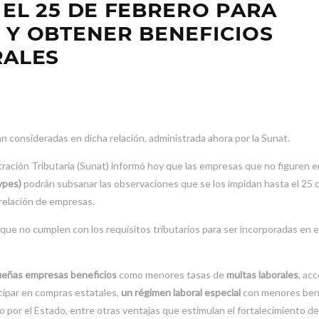
 EL 25 DE FEBRERO PARA
 Y OBTENER BENEFICIOS
RALES
 consideradas en dicha relación, administrada ahora por la Sunat.
ación Tributaria (Sunat) informó hoy que las empresas que no figuren e
ypes)
podrán subsanar las observaciones que se los impidan hasta el 25 
 relación de empresas.
que no cumplen con los requisitos tributarios para ser incorporadas en e
ueñas empresas beneficios
como menores tasas de
multas laborales
, acc
ticipar en compras estatales,
un régimen laboral especial
con menores ben
 por el Estado, entre otras ventajas que estimulan el fortalecimiento d