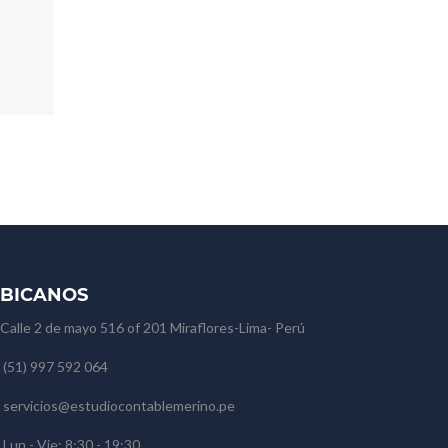
BICANOS
Calle 2 de mayo 516 of 201 Miraflores-Lima- Perú
(51) 997 592 064
servicios@estudiocontablemerino.pe
Lun - Vie: 8:30 - 19:30