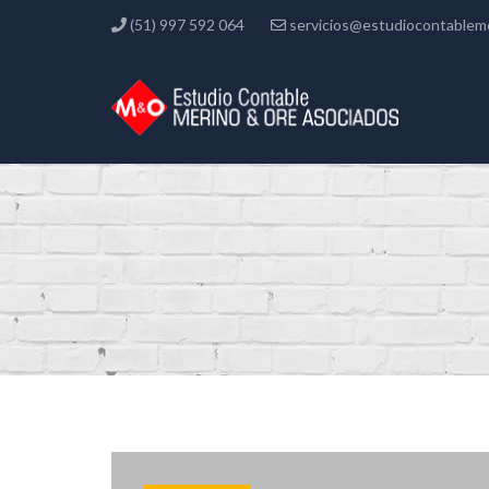
(51) 997 592 064
servicios@estudiocontablem