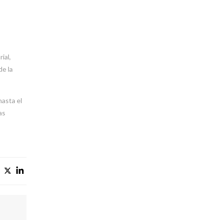
ial,
de la
hasta el
as