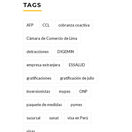
TAGS
AFP
CCL
cobranza coactiva
Cámara de Comercio de Lima
detracciones
DIGEMIN
empresa extranjera
ESSALUD
gratificaciones
gratificación de julio
inversionistas
mypes
ONP
paquete de medidas
pymes
sucursal
sunat
visa en Perú
visas