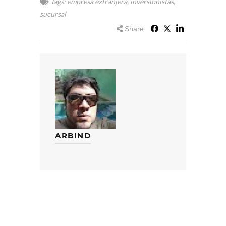
Tags:
empresa extranjera
,
inversionistas
,
sucursal
Share:
ARBIND