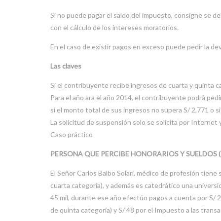
Si no puede pagar el saldo del impuesto, consigne se d
con el cálculo de los intereses moratorios.
En el caso de existir pagos en exceso puede pedir la de
Las claves
Si el contribuyente recibe ingresos de cuarta y quinta c
Para el año ara el año 2014, el contribuyente podrá pedi
si el monto total de sus ingresos no supera S/ 2,771 o si
La solicitud de suspensión solo se solicita por Internet
Caso práctico
PERSONA QUE PERCIBE HONORARIOS Y SUELDOS (RE
El Señor Carlos Balbo Solari, médico de profesión tiene 
cuarta categoría), y además es catedrático una universid
45 mil, durante ese año efectúo pagos a cuenta por S/ 24
de quinta categoría) y S/ 48 por el Impuesto a las trans