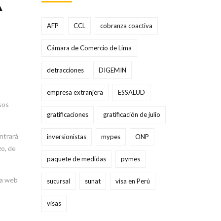
A
AFP
CCL
cobranza coactiva
Cámara de Comercio de Lima
detracciones
DIGEMIN
empresa extranjera
ESSALUD
sos
gratificaciones
gratificación de julio
ntrará
inversionistas
mypes
ONP
zo, de
paquete de medidas
pymes
 la web
sucursal
sunat
visa en Perú
visas