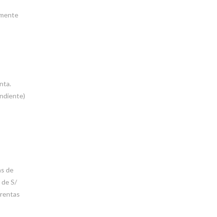
rmente
nta.
endiente)
as de
 de S/
 rentas