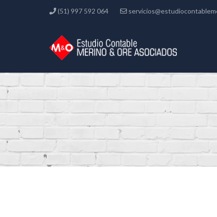
(51) 997 592 064
servicios@estudiocontablem