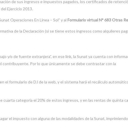
ormación de sus ingresos e impuestos pagados, los certificados de retenci
 del Ejercicio 2013.
Sunat Operaciones En Linea – Sol” y al
Formulario virtual N° 683 Otras R
ormativa de la Declaración (si se tiene estos ingresos como alquileres pa
ajo y/o de fuente extranjera”, en ese link, la Sunat ya cuenta con informa
el contribuyente. Por lo que únicamente se debe contrastar con la
en el formulario de DJ de la web, y el sistema hará el recálculo automátic
e cuarta categoría el 20% de estos ingresos, y en las rentas de quinta c
pagar el impuesto con alguna de las modalidades de la Sunat, imprimiend