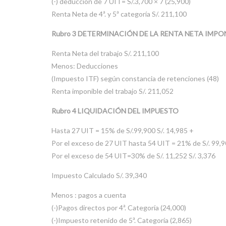
(-) deducción de 7 UIT= S/.3,700 × 7 (25,900)
Renta Neta de 4ª. y 5ª categoría S/. 211,100
Rubro 3 DETERMINACIÓN DE LA RENTA NETA IMPO
Renta Neta del trabajo S/. 211,100
Menos: Deducciones
(Impuesto ITF) según constancia de retenciones (48)
Renta imponible del trabajo S/. 211,052
Rubro 4 LIQUIDACIÓN DEL IMPUESTO
Hasta 27 UIT = 15% de S/.99,900 S/. 14,985 +
Por el exceso de 27 UIT hasta 54 UIT = 21% de S/. 99,9
Por el exceso de 54 UIT=30% de S/. 11,252 S/. 3,376
Impuesto Calculado S/. 39,340
Menos : pagos a cuenta
(-)Pagos directos por 4ª. Categoría (24,000)
(-)Impuesto retenido de 5ª. Categoría (2,865)