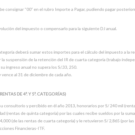
ebe consignar “00” en el rubro Importe a Pagar, pudiendo pagar posterio
volución del impuesto o compensarlo para la siguiente DJ anual.
ategoría deberá sumar estos importes para el cálculo del impuesto a la re
r la suspensión de la retención del IR de cuarta categoría (trabajo indep
 su ingreso anual no supera los S/.33, 250.
 y vence al 31 de diciembre de cada año.
NTAS DE 4ª. Y 5ª. CATEGORÍAS)
su consultorio y percibido en él año 2013, honorarios por S/ 240 mil (rent
ad (rentas de quinta categoría) por las cuales recibe sueldos por la suma
,000 (de las rentas de cuarta categoría) y le retuvieron S/ 2,865 (por las
acciones Financieras-ITF.