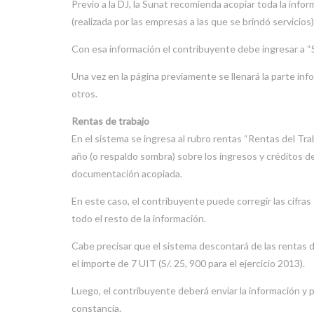
Previo a la DJ, la Sunat recomienda acopiar toda la inf
(realizada por las empresas a las que se brindó servicios)
Con esa información el contribuyente debe ingresar a “
Una vez en la página previamente se llenará la parte inf
otros.
Rentas de trabajo
En el sistema se ingresa al rubro rentas “Rentas del Trab
año (o respaldo sombra) sobre los ingresos y créditos d
documentación acopiada.
En este caso, el contribuyente puede corregir las cifras 
todo el resto de la información.
Cabe precisar que el sistema descontará de las rentas d
el importe de 7 UIT (S/. 25, 900 para el ejercicio 2013).
Luego, el contribuyente deberá enviar la información y 
constancia.