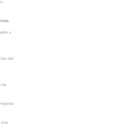
ón
entas
.
gados y
ción del
o de
ategoría
o una