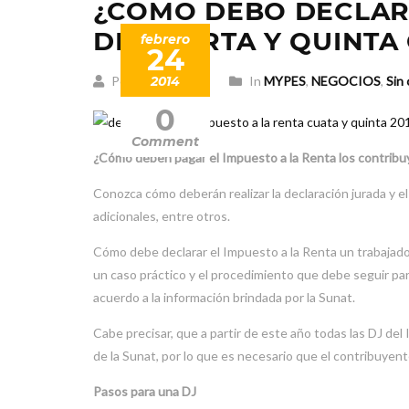
¿COMO DEBO DECLARA
DE CUARTA Y QUINTA 
febrero
24
Posted by arbind
2014
In
MYPES
,
NEGOCIOS
,
Sin 
0
Comment
¿Cómo deben pagar el Impuesto a la Renta los contribuy
Conozca cómo deberán realizar la declaración jurada y e
adicionales, entre otros.
Cómo debe declarar el Impuesto a la Renta un trabajado
un caso práctico y el procedimiento que debe seguir par
acuerdo a la información brindada por la Sunat.
Cabe precisar, que a partir de este año todas las DJ del 
de la Sunat, por lo que es necesario que el contribuyent
Pasos para una DJ