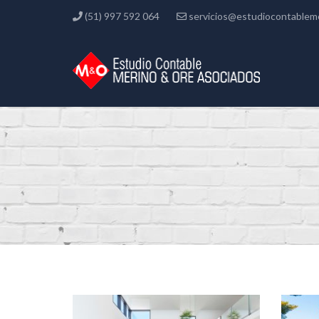
(51) 997 592 064
servicios@estudiocontablem