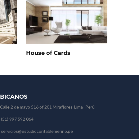
House of Cards
BICANOS
Calle 2 de mayo 516 of 201 Miraflores-Lima- Perú
(51) 997 592 064
servicios@estudiocontablemerino.pe