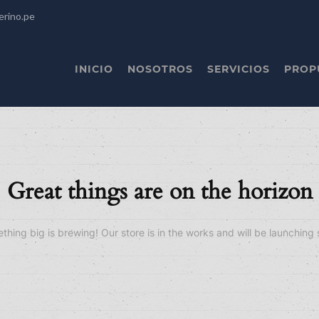
erino.pe
INICIO
NOSOTROS
SERVICIOS
PROP
Great things are on the horizon
thing big is brewing! Our store is in the works and will be launching 