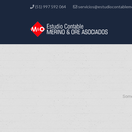
(51) 997 592 064
servicios@estudiocontablem
Some