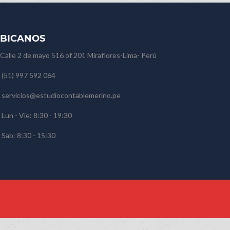
BICANOS
Calle 2 de mayo 516 of 201 Miraflores-Lima- Perú
(51) 997 592 064
servicios@estudiocontablemerino.pe
Lun - Vie: 8:30 - 19:30
Sab: 8:30 - 15:30