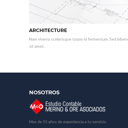
ARCHITECTURE
Nam viverra scelerisque turpis id fermentum. Sed bibend
sit amet.
NOSOTROS
Mas de 15 años de experiencia a tu servicio.