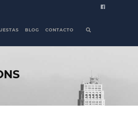
UESTAS
BLOG
CONTACTO
ONS