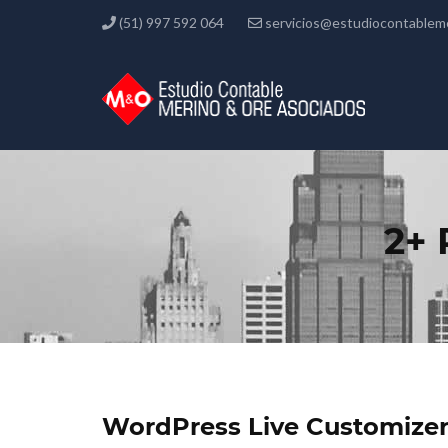
(51) 997 592 064
servicios@estudiocontablem
2+
WordPress Live Customize